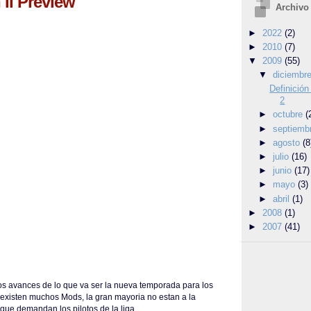
II Preview
Archivo
►
2022
(2)
►
2010
(7)
▼
2009
(55)
▼
diciembr
Definición
2
►
octubre
(
►
septiemb
►
agosto
(8
►
julio
(16)
►
junio
(17)
►
mayo
(3)
►
abril
(1)
►
2008
(1)
►
2007
(41)
s avances de lo que va ser la nueva temporada para los
n existen muchos Mods, la gran mayoria no estan a la
 que demandan los pilotos de la liga.