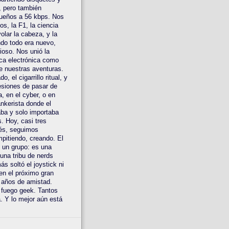
 pero también
ueños a 56 kbps. Nos
os, la F1, la ciencia
olar la cabeza, y la
do todo era nuevo,
ioso. Nos unió la
ca electrónica como
e nuestras aventuras.
o, el cigarrillo ritual, y
esiones de pasar de
a, en el cyber, o en
nkerista donde el
ba y solo importaba
s. Hoy, casi tres
és, seguimos
pitiendo, creando. El
 un grupo: es una
 una tribu de nerds
s soltó el joystick ni
en el próximo gran
 años de amistad.
 fuego geek. Tantos
a. Y lo mejor aún está