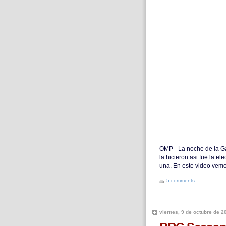
OMP - La noche de la G
la hicieron asi fue la e
una. En este video vemo
5 comments
viernes, 9 de octubre de 2