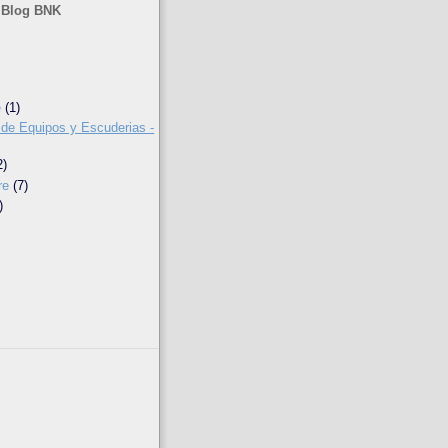
 Blog BNK
e
(1)
 de Equipos y Escuderias -
2)
re
(7)
)