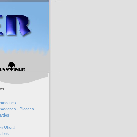
es
 imagenes
 imagenes - Picassa
rties
n Oficial
s bnk