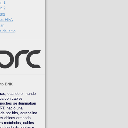
n 1
n 2
ngs
os FIFA
gan
 del sitio
sto BNK
tras, cuando el mundo
ba con cables
 noches se iluminaban
RT, nació una
da por bits, adrenalina
os chicos armando
rs reciclados, cables
artiendo disquetes y