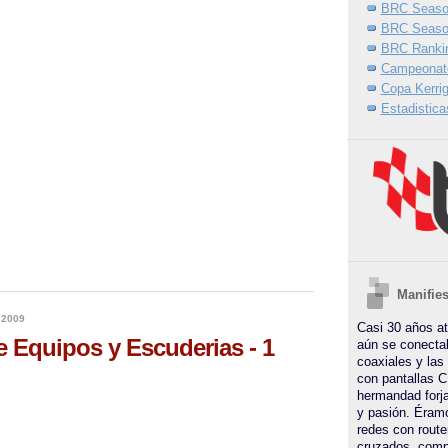
BRC Seaso
BRC Seaso
BRC Ranki
Campeonat
Copa Kerri
Estadisticas
Manifie
 2009
Casi 30 años a
e Equipos y Escuderias - 1
aún se conecta
coaxiales y las
con pantallas C
hermandad forja
y pasión. Éram
redes con route
cruzados, comp