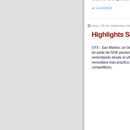
0 comments
lunes, 28 de septiembre d
Highlights 
GTX - San Marino, un G
de parte de NOK presio
remontando desde el ult
necesitara mas practica
competitivos.