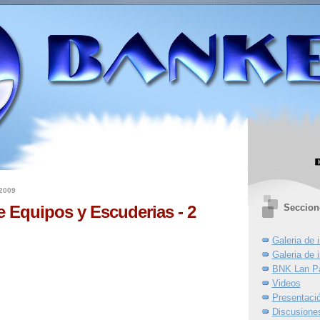
 2009
Seccion
e Equipos y Escuderias - 2
Galeria de
Galeria de
BNK Lan Pa
Videos
Presentació
Discusione