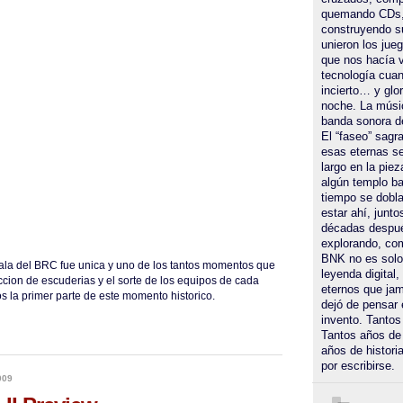
quemando CDs,
construyendo s
unieron los jueg
que nos hacía v
tecnología cuan
incierto… y glor
noche. La músi
banda sonora d
El “faseo” sagrad
esas eternas s
largo en la piez
algún templo ba
tiempo se dobla
estar ahí, junto
décadas despu
explorando, com
BNK no es solo
ala del BRC fue unica y uno de los tantos momentos que
leyenda digital,
leccion de escuderias y el sorte de los equipos de cada
eternos que jamá
s la primer parte de este momento historico.
dejó de pensar 
invento. Tantos
Tantos años de
años de histori
por escribirse.
009