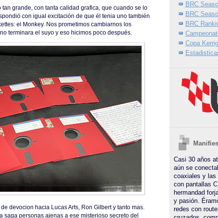
BRC Seaso
tan grande, con tanta calidad grafica, que cuando se lo
BRC Seaso
pondió con igual excitación de que él tenia uno también
BRC Ranki
skettes: el Monkey. Nos prometimos cambiarnos los
Campeonat
no terminara el suyo y eso hicimos poco después.
Copa Kerri
Estadisticas
Manifie
Casi 30 años a
aún se conecta
coaxiales y las
con pantallas C
hermandad forja
y pasión. Éram
 de devocion hacia Lucas Arts, Ron Gilbert y tanto mas.
redes con route
la saga personas ajenas a ese misterioso secreto del
cruzados, comp