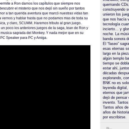
ermite a Ron darnos los capítulos que siempre nos
quemando CDs,
escubrir el misterio que nos dejó sin sueño por tantos
construyendo s
or a tan querida aventura que marcó nuestras vidas tan
unieron los jueg
 vernos y hablar hasta que no podamos mas de toda su
que nos hacía v
usica, y claro, SCUMM. Haremos tributo al gran juego.
tecnología cuan
 un poco los anteriores juegos de la saga, lean de Ron y
incierto… y glor
 musica sagrada del Monkey. Y nada mejor que en su
noche. La músi
n PC Speaker para PC y Amiga.
banda sonora d
El “faseo” sagrad
esas eternas s
largo en la piez
algún templo ba
tiempo se dobla
estar ahí, junto
décadas despu
explorando, com
BNK no es solo
leyenda digital,
eternos que jamá
dejó de pensar 
invento. Tantos
Tantos años de
años de histori
por escribirse.