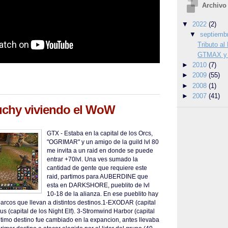
Archivo
▼
2022
(2)
▼
septiemb
Tributo a
GTMAX y 
►
2010
(7)
►
2009
(55)
►
2008
(1)
►
2007
(41)
chy viviendo el WoW
GTX - Estaba en la capital de los Orcs,
"OGRIMAR" y un amigo de la guild lvl 80
me invita a un raid en donde se puede
entrar +70lvl. Una ves sumado la
cantidad de gente que requiere este
raid, partimos para AUBERDINE que
esta en DARKSHORE, pueblito de lvl
10-18 de la alianza. En ese pueblito hay
arcos que llevan a distintos destinos.1-EXODAR (capital
us (capital de los Night Elf). 3-Stromwind Harbor (capital
timo destino fue cambiado en la expancion, antes llevaba