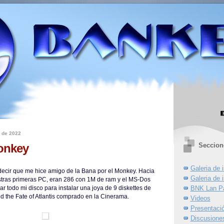
 de 2022
Seccion
Monkey
Galeria de
ecir que me hice amigo de la Bana por el Monkey. Hacia
Galeria de
tras primeras PC, eran 286 con 1M de ram y el MS-Dos
BNK Lan Pa
ar todo mi disco para instalar una joya de 9 diskettes de
nd the Fate of Atlantis comprado en la Cinerama.
Videos
Presentació
Discusione