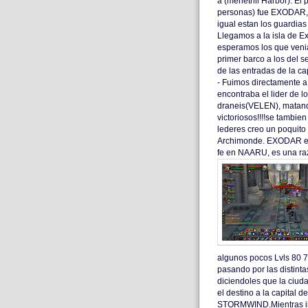
a (menethil Harbor). El p
personas) fue EXODAR, 
igual estan los guardia
Llegamos a la isla de E
esperamos los que veni
primer barco a los del 
de las entradas de la ca
- Fuimos directamente 
encontraba el lider de l
draneis(VELEN), matand
victoriosos!!!!se tambie
lederes creo un poquito
Archimonde. EXODAR era
fe en NAARU, es una ra
algunos pocos Lvls 80 7
pasando por las distint
diciendoles que la ciud
el destino a la capital 
STORMWIND.Mientras ib