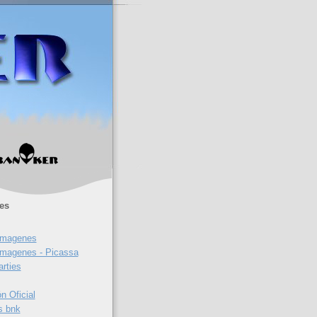
es
 imagenes
 imagenes - Picassa
rties
n Oficial
s bnk