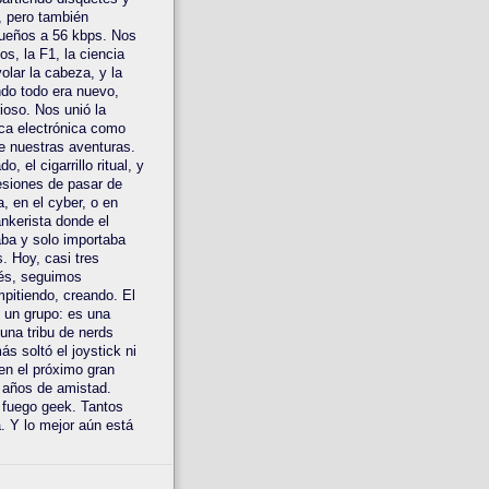
 pero también
ueños a 56 kbps. Nos
os, la F1, la ciencia
olar la cabeza, y la
do todo era nuevo,
ioso. Nos unió la
ca electrónica como
e nuestras aventuras.
o, el cigarrillo ritual, y
esiones de pasar de
a, en el cyber, o en
nkerista donde el
ba y solo importaba
s. Hoy, casi tres
és, seguimos
pitiendo, creando. El
 un grupo: es una
 una tribu de nerds
s soltó el joystick ni
en el próximo gran
 años de amistad.
 fuego geek. Tantos
a. Y lo mejor aún está