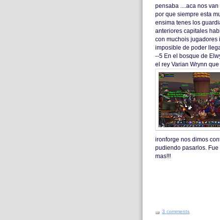
pensaba ....aca nos van
por que siempre esta mu
ensima tenes los guardi
anteriores capitales habia
con muchois jugadores 
imposible de poder lleg
--5 En el bosque de Elw
el rey Varian Wrynn que
ironforge nos dimos cont
pudiendo pasarlos. Fue
mas!!!
3 comments