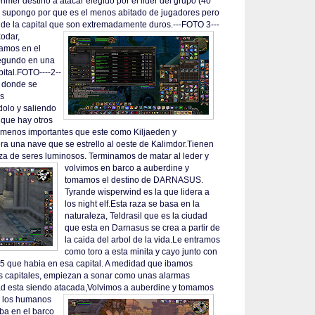
rimer destino a atacar elegido por el lider del grupo (40
supongo por que es el menos abitado de jugadores pero
s de la capital que son extremadamente duros.---FOTO 3---
xodar,
amos en el
segundo en una
pital.FOTO----2--
a donde se
os
olo y saliendo
n que hay otros
 menos importantes que este como Kiljaeden y
 una nave que se estrello al oeste de Kalimdor.Tienen
za de seres luminosos.
Terminamos de matar al leder y
volvimos en barco a auberdine y
tomamos el destino de DARNASUS.
Tyrande wisperwind es la que lidera a
los night elf.Esta raza se basa en la
naturaleza, Teldrasil que es la ciudad
que esta en Darnasus se crea a partir de
la caida del arbol de la vida.Le entramos
como toro a esta minita y cayo junto con
5 que habia en esa capital. A medidad que ibamos
as capitales, empiezan a sonar como unas alarmas
ad esta siendo atacada,
Volvimos a auberdine y tomamos
de los humanos
a en el barco