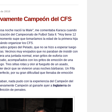
 de 2010
evamente Campeón del CFS
esa noche nació la Male", me comentaba Karaca cuando
zación del Campeonato de Futbol Sala II. "Hoy tiene 12
momento supe que tomaríamos la edad de la primera hija
uándo organizar los CFS.
añados golpes del Pelado, que no se hizo a esperar luego
vas. Vecinos muy enojados que no paraban de insistir con
era una juntada normal, eran gritos de euforia con
l patio, acompañados con los gritos de emoción de una
go. Tres sillas rotas y olor al fueguito de un asado,
der decir que se vivieron unas noches bárbaras. Un Fifa
erfecto, por su gran dificultad que llenaba de emoción
aban, nada pudo con la experiencia del Campeón del
uevamente Campeón al ganarle ayer a
Inglaterra
de
inición de penales.