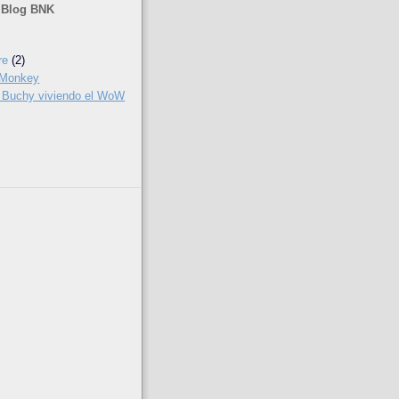
 Blog BNK
re
(2)
l Monkey
Buchy viviendo el WoW