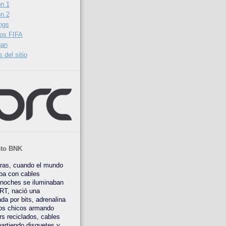
n 1
n 2
ngs
os FIFA
gan
 del sitio
sto BNK
tras, cuando el mundo
ba con cables
 noches se iluminaban
RT, nació una
da por bits, adrenalina
os chicos armando
rs reciclados, cables
artiendo disquetes y