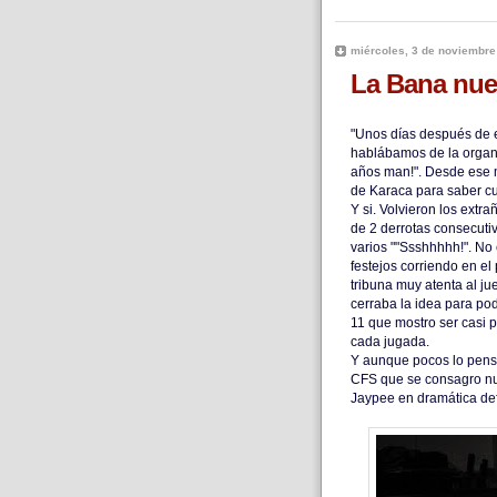
miércoles, 3 de noviembre
La Bana nu
"Unos días después de 
hablábamos de la organi
años man!". Desde ese 
de Karaca para saber c
Y si. Volvieron los extr
de 2 derrotas consecuti
varios ""Ssshhhhh!". No 
festejos corriendo en e
tribuna muy atenta al jue
cerraba la idea para po
11 que mostro ser casi p
cada jugada.
Y aunque pocos lo pens
CFS que se consagro n
Jaypee en dramática def