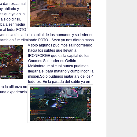
 a dar rosca mal
y abitada y
as que ya en la
 sido difisil,
iba a ser medio
ar al leder.FOTO-
ynn esta ubicada la capital de los humanos y su leder es
 tambien fue eliminado.FOTO---6
Aca ya nos dieron masa
y solo algunos pudimos salir corriendo
hacia los subtes que llevan a
IRONFORGE que es la capital de los
Gnomes.Su leader es Gelbin
Mekkatorque al cual nunca pudimos
llegar a el para matarlo y cumplir con la
mision.Solo pudimos matar a 3 de los 4
lederes.
En la parada del subte ya en
ra la allianza no
 una experiencia